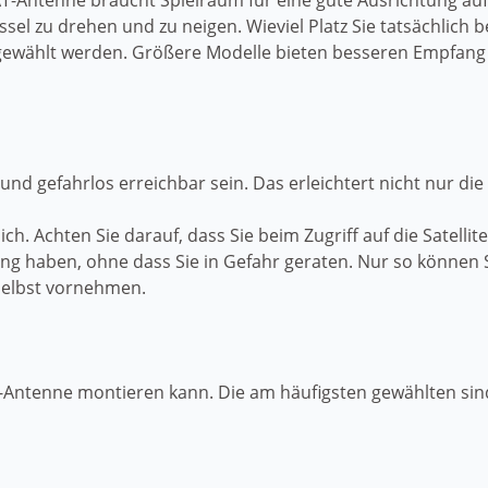
 SAT-Antenne braucht Spielraum für eine gute Ausrichtung au
ssel zu drehen und zu neigen. Wieviel Platz Sie tatsächlich 
g gewählt werden. Größere Modelle bieten besseren Empfang
l und gefahrlos erreichbar sein. Das erleichtert nicht nur d
h. Achten Sie darauf, dass Sie beim Zugriff auf die Satell
ügung haben, ohne dass Sie in Gefahr geraten. Nur so könn
selbst vornehmen.
t-Antenne montieren kann. Die am häufigsten gewählten sin