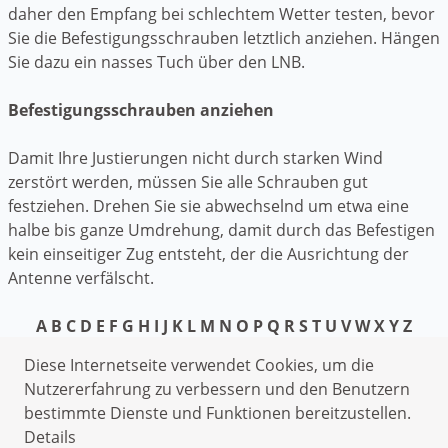
daher den Empfang bei schlechtem Wetter testen, bevor
Sie die Befestigungsschrauben letztlich anziehen. Hängen
Sie dazu ein nasses Tuch über den LNB.
Befestigungsschrauben anziehen
Damit Ihre Justierungen nicht durch starken Wind
zerstört werden, müssen Sie alle Schrauben gut
festziehen. Drehen Sie sie abwechselnd um etwa eine
halbe bis ganze Umdrehung, damit durch das Befestigen
kein einseitiger Zug entsteht, der die Ausrichtung der
Antenne verfälscht.
A
B
C
D
E
F
G
H
I
J
K
L
M
N
O
P
Q
R
S
T
U
V
W
X
Y
Z
Datenschutzerklärung
Diese Internetseite verwendet Cookies, um die
Impressum
Nutzererfahrung zu verbessern und den Benutzern
bestimmte Dienste und Funktionen bereitzustellen.
Elektriker Weissach
Details
Heizungsnotdienst Weissach