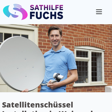
Mobil
Satellitenschüssel