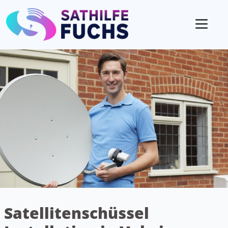
Mobil
Satellitenschüssel