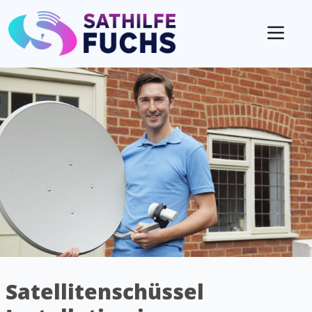
Mobil
Satellitenschüssel