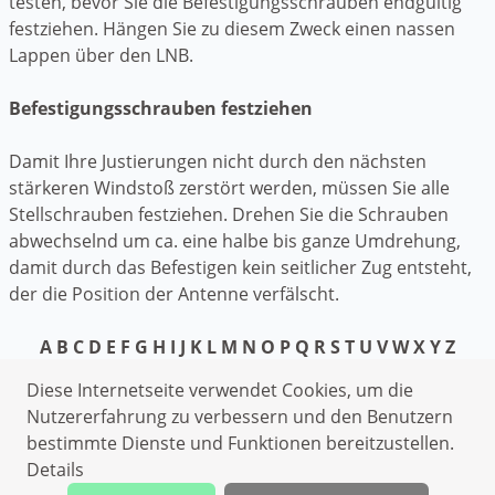
testen, bevor Sie die Befestigungsschrauben endgültig
festziehen. Hängen Sie zu diesem Zweck einen nassen
Lappen über den LNB.
Befestigungsschrauben festziehen
Damit Ihre Justierungen nicht durch den nächsten
stärkeren Windstoß zerstört werden, müssen Sie alle
Stellschrauben festziehen. Drehen Sie die Schrauben
abwechselnd um ca. eine halbe bis ganze Umdrehung,
damit durch das Befestigen kein seitlicher Zug entsteht,
der die Position der Antenne verfälscht.
A
B
C
D
E
F
G
H
I
J
K
L
M
N
O
P
Q
R
S
T
U
V
W
X
Y
Z
Datenschutzerklärung
Diese Internetseite verwendet Cookies, um die
Impressum
Nutzererfahrung zu verbessern und den Benutzern
bestimmte Dienste und Funktionen bereitzustellen.
Schlüsseldienst Unterleinleiter
Details
Rohrreinigung Unterleinleiter