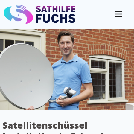
Mobil
Satellitenschüssel