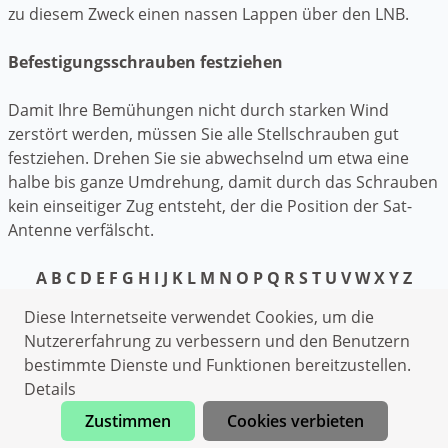
zu diesem Zweck einen nassen Lappen über den LNB.
Befestigungsschrauben festziehen
Damit Ihre Bemühungen nicht durch starken Wind
zerstört werden, müssen Sie alle Stellschrauben gut
festziehen. Drehen Sie sie abwechselnd um etwa eine
halbe bis ganze Umdrehung, damit durch das Schrauben
kein einseitiger Zug entsteht, der die Position der Sat-
Antenne verfälscht.
A
B
C
D
E
F
G
H
I
J
K
L
M
N
O
P
Q
R
S
T
U
V
W
X
Y
Z
Datenschutzerklärung
Diese Internetseite verwendet Cookies, um die
Impressum
Nutzererfahrung zu verbessern und den Benutzern
bestimmte Dienste und Funktionen bereitzustellen.
Schlüsseldienst Schrozberg
Details
Heizungsnotdienst Schrozberg
Zustimmen
Cookies verbieten
Kammerjäger Schrozberg
Jetzt anrufen
Wespen Schrozberg