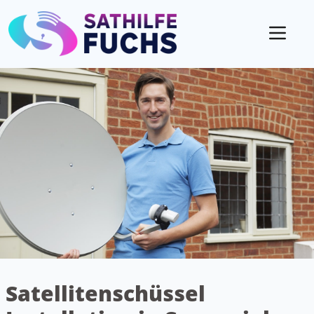
Mobil
Satellitenschüssel