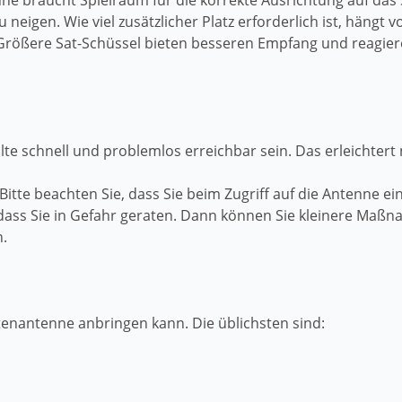
nne braucht Spielraum für die korrekte Ausrichtung auf das 
u neigen. Wie viel zusätzlicher Platz erforderlich ist, häng
n. Größere Sat-Schüssel bieten besseren Empfang und reagie
te schnell und problemlos erreichbar sein. Das erleichtert
itte beachten Sie, dass Sie beim Zugriff auf die Antenne e
dass Sie in Gefahr geraten. Dann können Sie kleinere Maß
.
litenantenne anbringen kann. Die üblichsten sind: