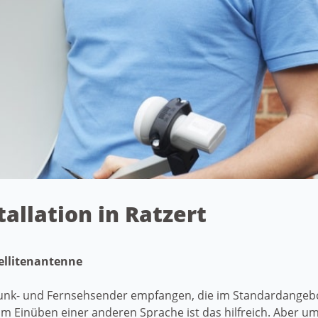
tallation in Ratzert
tellitenantenne
nk- und Fernsehsender empfangen, die im Standardangebot 
 Einüben einer anderen Sprache ist das hilfreich. Aber u