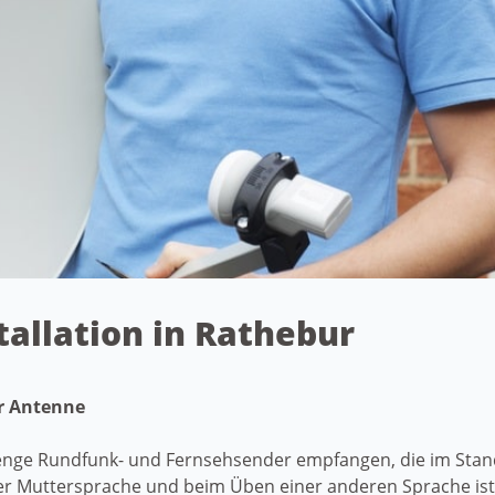
stallation in Rathebur
er Antenne
enge Rundfunk- und Fernsehsender empfangen, die im Stand
r Muttersprache und beim Üben einer anderen Sprache ist 