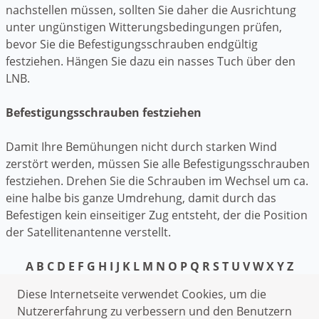
nachstellen müssen, sollten Sie daher die Ausrichtung
unter ungünstigen Witterungsbedingungen prüfen,
bevor Sie die Befestigungsschrauben endgültig
festziehen. Hängen Sie dazu ein nasses Tuch über den
LNB.
Befestigungsschrauben festziehen
Damit Ihre Bemühungen nicht durch starken Wind
zerstört werden, müssen Sie alle Befestigungsschrauben
festziehen. Drehen Sie die Schrauben im Wechsel um ca.
eine halbe bis ganze Umdrehung, damit durch das
Befestigen kein einseitiger Zug entsteht, der die Position
der Satellitenantenne verstellt.
A
B
C
D
E
F
G
H
I
J
K
L
M
N
O
P
Q
R
S
T
U
V
W
X
Y
Z
Datenschutzerklärung
Diese Internetseite verwendet Cookies, um die
Impressum
Nutzererfahrung zu verbessern und den Benutzern