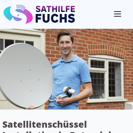
Mobil
Satellitenschüssel