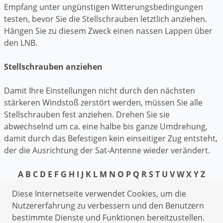
Empfang unter ungünstigen Witterungsbedingungen
testen, bevor Sie die Stellschrauben letztlich anziehen.
Hängen Sie zu diesem Zweck einen nassen Lappen über
den LNB.
Stellschrauben anziehen
Damit Ihre Einstellungen nicht durch den nächsten
stärkeren Windstoß zerstört werden, müssen Sie alle
Stellschrauben fest anziehen. Drehen Sie sie
abwechselnd um ca. eine halbe bis ganze Umdrehung,
damit durch das Befestigen kein einseitiger Zug entsteht,
der die Ausrichtung der Sat-Antenne wieder verändert.
A
B
C
D
E
F
G
H
I
J
K
L
M
N
O
P
Q
R
S
T
U
V
W
X
Y
Z
Datenschutzerklärung
Diese Internetseite verwendet Cookies, um die
Impressum
Nutzererfahrung zu verbessern und den Benutzern
bestimmte Dienste und Funktionen bereitzustellen.
Schlüsseldienst Peterslahr