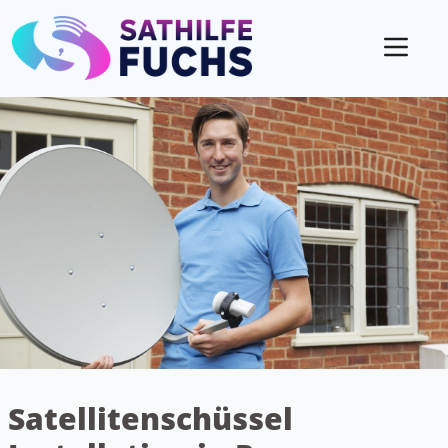
Mobil
Satellitenschüssel