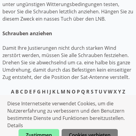
unter ungünstigen Witterungsbedingungen testen,
bevor Sie die Schrauben letztlich anziehen. Hängen Sie zu
diesem Zweck ein nasses Tuch über den LNB.
Schrauben anziehen
Damit Ihre Justierungen nicht durch starken Wind
zerstört werden, müssen Sie alle Schrauben festziehen.
Drehen Sie sie abwechselnd um ca. eine halbe bis ganze
Umdrehung, damit durch das Befestigen kein einseitiger
Zug entsteht, der die Position der Sat-Antenne verstellt.
A
B
C
D
E
F
G
H
I
J
K
L
M
N
O
P
Q
R
S
T
U
V
W
X
Y
Z
Datenschutzerklärung
Diese Internetseite verwendet Cookies, um die
Impressum
Nutzererfahrung zu verbessern und den Benutzern
bestimmte Dienste und Funktionen bereitzustellen.
Schlüsseldienst Otzing
Details
Heizungsnotdienst Otzing
Zustimmen
Cookies verbieten
Kammerjäger Otzing