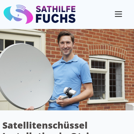
Mobil
Satellitenschüssel