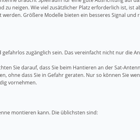
-Antenne braucht Spielraum für eine gute Ausrichtung auf da
 zu neigen. Wie viel zusätzlicher Platz erforderlich ist, is
hlt werden. Größere Modelle bieten ein besseres Signal und 
d gefahrlos zugänglich sein. Das vereinfacht nicht nur die 
chten Sie darauf, dass Sie beim Hantieren an der Sat-Ante
ben, ohne dass Sie in Gefahr geraten. Nur so können Sie we
ndig vornehmen.
enne montieren kann. Die üblichsten sind: