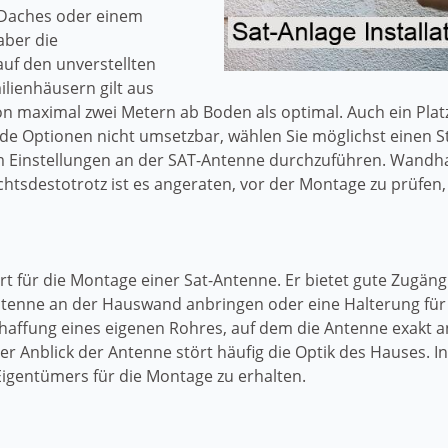
 Daches oder einem
aber die
uf den unverstellten
ilienhäusern gilt aus
n maximal zwei Metern ab Boden als optimal. Auch ein Plat
eide Optionen nicht umsetzbar, wählen Sie möglichst einen 
um Einstellungen an der SAT-Antenne durchzuführen. Wandh
htsdestotrotz ist es angeraten, vor der Montage zu prüfen,
 Ort für die Montage einer Sat-Antenne. Er bietet gute Zugän
ntenne an der Hauswand anbringen oder eine Halterung für
chaffung eines eigenen Rohres, auf dem die Antenne exakt 
der Anblick der Antenne stört häufig die Optik des Hauses
 Eigentümers für die Montage zu erhalten.