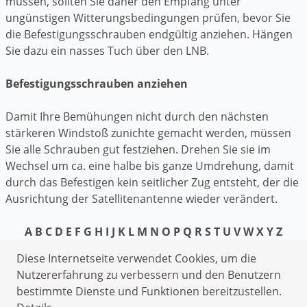
müssen, sollten Sie daher den Empfang unter
ungünstigen Witterungsbedingungen prüfen, bevor Sie
die Befestigungsschrauben endgültig anziehen. Hängen
Sie dazu ein nasses Tuch über den LNB.
Befestigungsschrauben anziehen
Damit Ihre Bemühungen nicht durch den nächsten
stärkeren Windstoß zunichte gemacht werden, müssen
Sie alle Schrauben gut festziehen. Drehen Sie sie im
Wechsel um ca. eine halbe bis ganze Umdrehung, damit
durch das Befestigen kein seitlicher Zug entsteht, der die
Ausrichtung der Satellitenantenne wieder verändert.
A
B
C
D
E
F
G
H
I
J
K
L
M
N
O
P
Q
R
S
T
U
V
W
X
Y
Z
Datenschutzerklärung
Diese Internetseite verwendet Cookies, um die
Impressum
Nutzererfahrung zu verbessern und den Benutzern
bestimmte Dienste und Funktionen bereitzustellen.
Schlüsseldienst Obernkirchen Vehlen