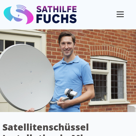
Mobil
Satellitenschüssel