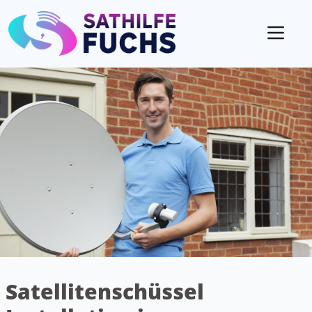
Mobil
Satellitenschüssel