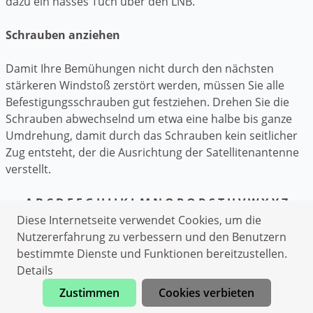
dazu ein nasses Tuch über den LNB.
Schrauben anziehen
Damit Ihre Bemühungen nicht durch den nächsten
stärkeren Windstoß zerstört werden, müssen Sie alle
Befestigungsschrauben gut festziehen. Drehen Sie die
Schrauben abwechselnd um etwa eine halbe bis ganze
Umdrehung, damit durch das Schrauben kein seitlicher
Zug entsteht, der die Ausrichtung der Satellitenantenne
verstellt.
A
B
C
D
E
F
G
H
I
J
K
L
M
N
O
P
Q
R
S
T
U
V
W
X
Y
Z
Diese Internetseite verwendet Cookies, um die
Datenschutzerklärung
Nutzererfahrung zu verbessern und den Benutzern
Impressum
bestimmte Dienste und Funktionen bereitzustellen.
Schlüsseldienst Mendhausen
Details
Rohrreinigung Mendhausen
Zustimmen
Cookies verbieten
Jetzt anrufen
Kammerjäger Mendhausen