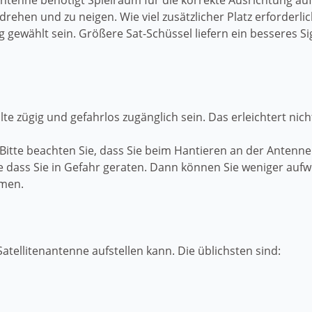
-Antenne benötigt Spielraum für die korrekte Ausrichtung au
 drehen und zu neigen. Wie viel zusätzlicher Platz erforderl
g gewählt sein. Größere Sat-Schüssel liefern ein besseres S
lte zügig und gefahrlos zugänglich sein. Das erleichtert ni
Bitte beachten Sie, dass Sie beim Hantieren an der Antenne 
ne dass Sie in Gefahr geraten. Dann können Sie weniger a
hmen.
Satellitenantenne aufstellen kann. Die üblichsten sind: