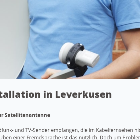
stallation in Leverkusen
er Satellitenantenne
unk- und TV-Sender empfangen, die im Kabelfernsehen nich
Üben einer Fremdsprache ist das nützlich. Doch um Probl