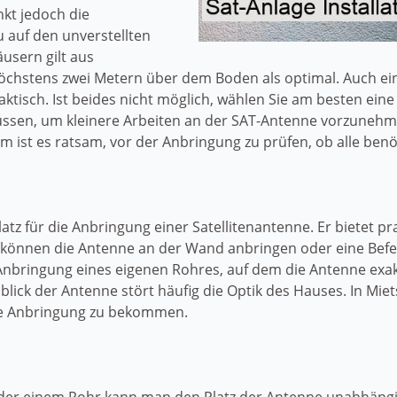
kt jedoch die
 auf den unverstellten
usern gilt aus
hstens zwei Metern über dem Boden als optimal. Auch ein 
ktisch. Ist beides nicht möglich, wählen Sie am besten ein
müssen, um kleinere Arbeiten an der SAT-Antenne vorzuneh
 ist es ratsam, vor der Anbringung zu prüfen, ob alle benöt
Platz für die Anbringung einer Satellitenantenne. Er bietet 
 können die Antenne an der Wand anbringen oder eine Befe
Anbringung eines eigenen Rohres, auf dem die Antenne exakt
lick der Antenne stört häufig die Optik des Hauses. In Mi
ie Anbringung zu bekommen.