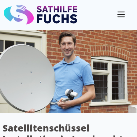
Mobil
Satellitenschüssel