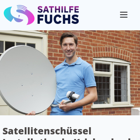
Mobil
Satellitenschüssel