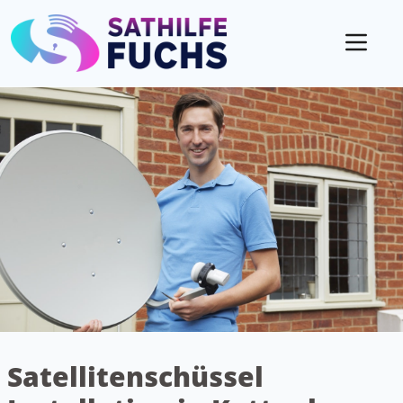
Mobil
Satellitenschüssel