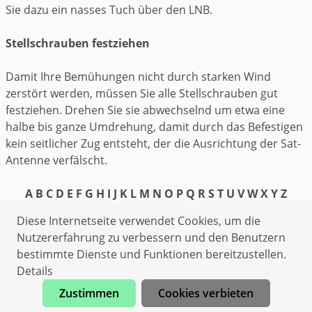
Sie dazu ein nasses Tuch über den LNB.
Stellschrauben festziehen
Damit Ihre Bemühungen nicht durch starken Wind
zerstört werden, müssen Sie alle Stellschrauben gut
festziehen. Drehen Sie sie abwechselnd um etwa eine
halbe bis ganze Umdrehung, damit durch das Befestigen
kein seitlicher Zug entsteht, der die Ausrichtung der Sat-
Antenne verfälscht.
A
B
C
D
E
F
G
H
I
J
K
L
M
N
O
P
Q
R
S
T
U
V
W
X
Y
Z
Datenschutzerklärung
Diese Internetseite verwendet Cookies, um die
Impressum
Nutzererfahrung zu verbessern und den Benutzern
bestimmte Dienste und Funktionen bereitzustellen.
Elektriker Kettenkamp
Details
Klempner Kettenkamp
Zustimmen
Cookies verbieten
Sanitärhilfe Kettenkamp
Jetzt anrufen
Wespen Kettenkamp