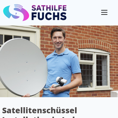
Mobil
Satellitenschüssel