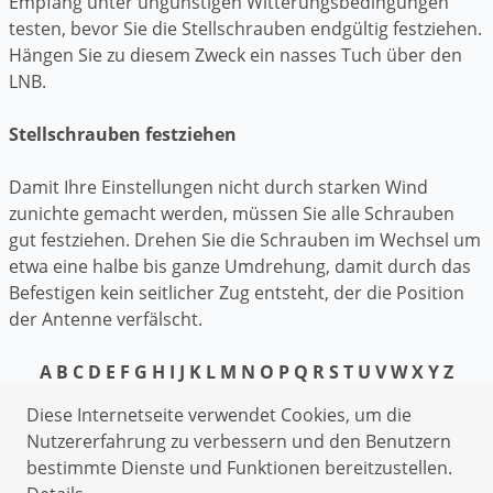
Empfang unter ungünstigen Witterungsbedingungen
testen, bevor Sie die Stellschrauben endgültig festziehen.
Hängen Sie zu diesem Zweck ein nasses Tuch über den
LNB.
Stellschrauben festziehen
Damit Ihre Einstellungen nicht durch starken Wind
zunichte gemacht werden, müssen Sie alle Schrauben
gut festziehen. Drehen Sie die Schrauben im Wechsel um
etwa eine halbe bis ganze Umdrehung, damit durch das
Befestigen kein seitlicher Zug entsteht, der die Position
der Antenne verfälscht.
A
B
C
D
E
F
G
H
I
J
K
L
M
N
O
P
Q
R
S
T
U
V
W
X
Y
Z
Datenschutzerklärung
Diese Internetseite verwendet Cookies, um die
Impressum
Nutzererfahrung zu verbessern und den Benutzern
bestimmte Dienste und Funktionen bereitzustellen.
Rohrreinigung Immenhausen