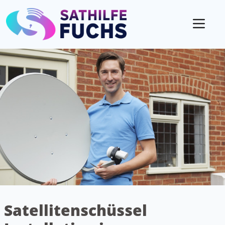
Mobil
Satellitenschüssel