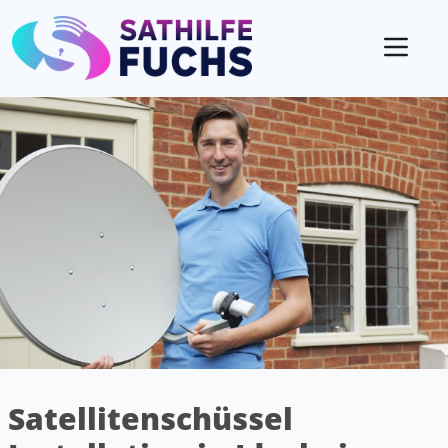
Mobil
Satellitenschüssel