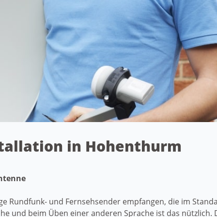
stallation in Hohenthurm
Antenne
ige Rundfunk- und Fernsehsender empfangen, die im Standa
che und beim Üben einer anderen Sprache ist das nützlich