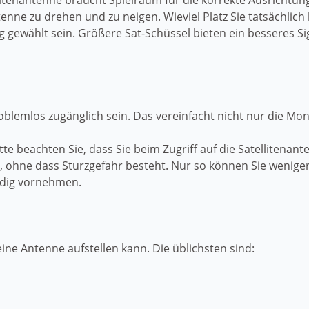
llitenantenne braucht Spielraum für die korrekte Ausrichtu
tenne zu drehen und zu neigen. Wieviel Platz Sie tatsächlic
g gewählt sein. Größere Sat-Schüssel bieten ein besseres S
oblemlos zugänglich sein. Das vereinfacht nicht nur die Mo
te beachten Sie, dass Sie beim Zugriff auf die Satellitenant
n, ohne dass Sturzgefahr besteht. Nur so können Sie weni
ndig vornehmen.
ine Antenne aufstellen kann. Die üblichsten sind: