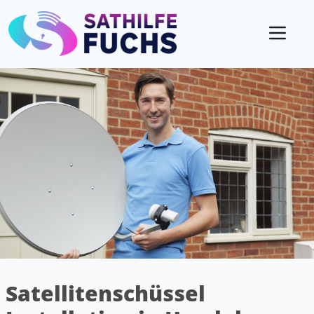
Mobil
Satellitenschüssel