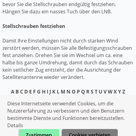
bevor Sie die Stellschrauben endgültig festziehen.
Hängen Sie dazu ein nasses Tuch über den LNB.
Stellschrauben festziehen
Damit Ihre Einstellungen nicht durch starken Wind
zerstört werden, müssen Sie alle Befestigungsschrauben
fest anziehen. Drehen Sie sie im Wechsel um ca. eine
halbe bis ganze Umdrehung, damit durch das Schrauben
kein seitlicher Zug entsteht, der die Ausrichtung der
Satellitenantenne wieder verändert.
A
B
C
D
E
F
G
H
I
J
K
L
M
N
O
P
Q
R
S
T
U
V
W
X
Y
Z
Datenschutzerklärung
Diese Internetseite verwendet Cookies, um die
Impressum
Nutzererfahrung zu verbessern und den Benutzern
bestimmte Dienste und Funktionen bereitzustellen.
Heizungsnotdienst Herzlake
Details
Klempner Herzlake
Zustimmen
Cookies verbieten
Sanitärhilfe Herzlake