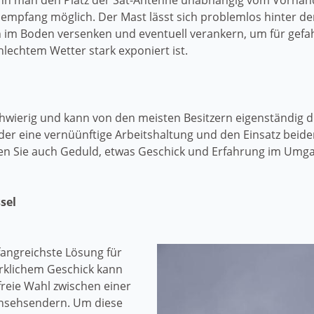
ann man den Platz der Sat-Antenne unabhängig vom Vorhan
lempfang möglich. Der Mast lässt sich problemlos hinter de
 im Boden versenken und eventuell verankern, um für gefah
chlechtem Wetter stark exponiert ist.
schwierig und kann von den meisten Besitzern eigenständig 
, der eine vernüünftige Arbeitshaltung und den Einsatz beid
en Sie auch Geduld, etwas Geschick und Erfahrung im Umga
sel
fangreichste Lösung für
rklichem Geschick kann
freie Wahl zwischen einer
nsehsendern. Um diese