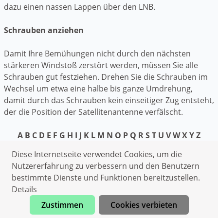
dazu einen nassen Lappen über den LNB.
Schrauben anziehen
Damit Ihre Bemühungen nicht durch den nächsten
stärkeren Windstoß zerstört werden, müssen Sie alle
Schrauben gut festziehen. Drehen Sie die Schrauben im
Wechsel um etwa eine halbe bis ganze Umdrehung,
damit durch das Schrauben kein einseitiger Zug entsteht,
der die Position der Satellitenantenne verfälscht.
A
B
C
D
E
F
G
H
I
J
K
L
M
N
O
P
Q
R
S
T
U
V
W
X
Y
Z
Datenschutzerklärung
Diese Internetseite verwendet Cookies, um die
Impressum
Nutzererfahrung zu verbessern und den Benutzern
bestimmte Dienste und Funktionen bereitzustellen.
Rohrreinigung Gersdorf
Details
Elektriker Gersdorf
Zustimmen
Cookies verbieten
Heizungsnotdienst Gersdorf
Jetzt anrufen
Elektriker Gersdorf