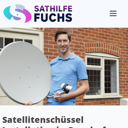
Mobil
Satellitenschüssel