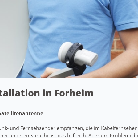
tallation in Forheim
 Satellitenantenne
nk- und Fernsehsender empfangen, die im Kabelfernsehen n
er anderen Sprache ist das hilfreich. Aber um Probleme b