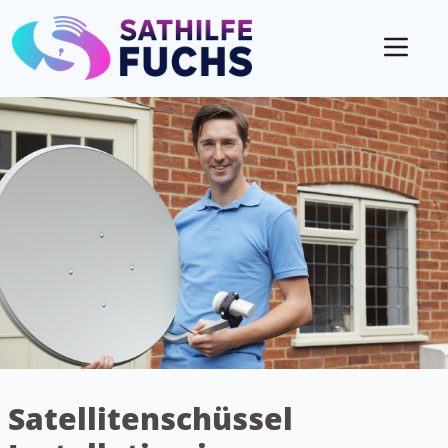
Mobil
Satellitenschüssel