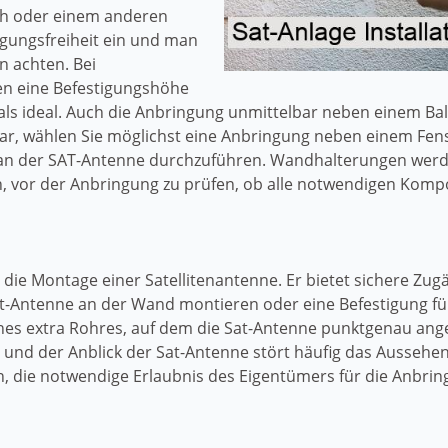
ch oder einem anderen
egungsfreiheit ein und man
n achten. Bei
den eine Befestigungshöhe
s ideal. Auch die Anbringung unmittelbar neben einem Balk
ar, wählen Sie möglichst eine Anbringung neben einem Fenst
 an der SAT-Antenne durchzuführen. Wandhalterungen werd
ten, vor der Anbringung zu prüfen, ob alle notwendigen Ko
für die Montage einer Satellitenantenne. Er bietet sichere Z
t-Antenne an der Wand montieren oder eine Befestigung fü
nes extra Rohres, auf dem die Sat-Antenne punktgenau ange
 und der Anblick der Sat-Antenne stört häufig das Ausseh
 die notwendige Erlaubnis des Eigentümers für die Anbr