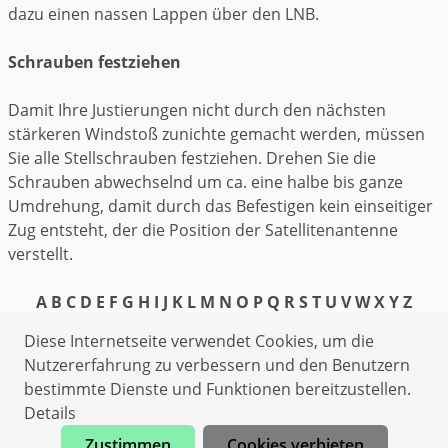
dazu einen nassen Lappen über den LNB.
Schrauben festziehen
Damit Ihre Justierungen nicht durch den nächsten
stärkeren Windstoß zunichte gemacht werden, müssen
Sie alle Stellschrauben festziehen. Drehen Sie die
Schrauben abwechselnd um ca. eine halbe bis ganze
Umdrehung, damit durch das Befestigen kein einseitiger
Zug entsteht, der die Position der Satellitenantenne
verstellt.
A
B
C
D
E
F
G
H
I
J
K
L
M
N
O
P
Q
R
S
T
U
V
W
X
Y
Z
Datenschutzerklärung
Diese Internetseite verwendet Cookies, um die
Impressum
Nutzererfahrung zu verbessern und den Benutzern
bestimmte Dienste und Funktionen bereitzustellen.
Elektriker Contwig
Details
Heizungsnotdienst Contwig
Zustimmen
Cookies verbieten
Kammerjäger Contwig