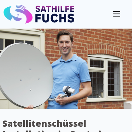
Mobil
Satellitenschüssel