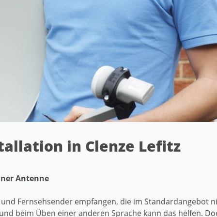
tallation in Clenze Lefitz
einer Antenne
 und Fernsehsender empfangen, die im Standardangebot nic
und beim Üben einer anderen Sprache kann das helfen. Do