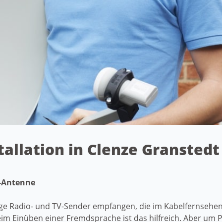
tallation in Clenze Gransted
t-Antenne
ige Radio- und TV-Sender empfangen, die im Kabelfernsehen 
 Einüben einer Fremdsprache ist das hilfreich. Aber um P