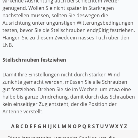
wirkende Ausrichtung auch bei schlechtem Wetter
genügend. Wollen Sie nicht später in Starkregen
nachstellen müssen, sollten Sie deswegen die
Ausrichtung unter ungünstigen Witterungsbedingungen
testen, bevor Sie die Stellschrauben endgültig festziehen.
Hängen Sie zu diesem Zweck ein nasses Tuch über den
LNB.
Stellschrauben festziehen
Damit Ihre Einstellungen nicht durch starken Wind
zunichte gemacht werden, müssen Sie alle Schrauben
gut festziehen. Drehen Sie sie im Wechsel um etwa eine
halbe bis ganze Umdrehung, damit durch das Schrauben
kein einseitiger Zug entsteht, der die Position der
Antenne verstellt.
A
B
C
D
E
F
G
H
I
J
K
L
M
N
O
P
Q
R
S
T
U
V
W
X
Y
Z
Datenschutzerklärung