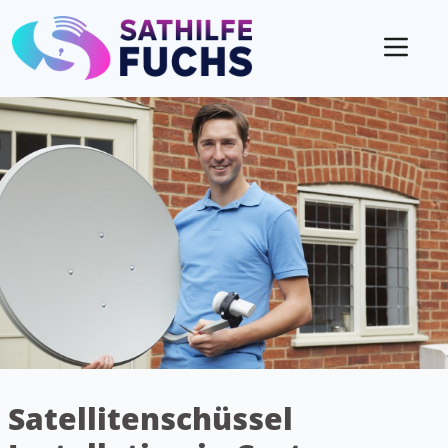
Mobil
Satellitenschüssel