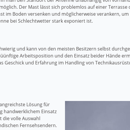
ann man den Standort der Antenne unabhängig von vorhande
lich. Der Mast lässt sich problemlos auf einer Terrasse od
Mast im Boden versenken und möglicherweise verankern, um f
enne bei Schlechtwetter stark exponiert ist.
schwierig und kann von den meisten Besitzern selbst durchg
ernüünftige Arbeitsposition und den Einsatz beider Hände er
was Geschick und Erfahrung im Handling von Technikausrüst
fangreichste Lösung für
ig handwerklichem Einsatz
 die volle Auswahl
ndischen Fernsehsendern.