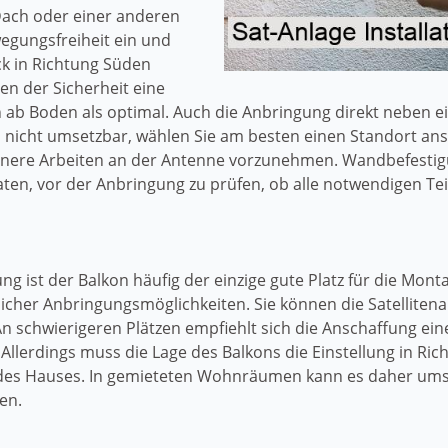
ach oder einer anderen
wegungsfreiheit ein und
ck in Richtung Süden
en der Sicherheit eine
ab Boden als optimal. Auch die Anbringung direkt neben e
n nicht umsetzbar, wählen Sie am besten einen Standort ans
einere Arbeiten an der Antenne vorzunehmen. Wandbefesti
aten, vor der Anbringung zu prüfen, ob alle notwendigen Te
g ist der Balkon häufig der einzige gute Platz für die Monta
licher Anbringungsmöglichkeiten. Sie können die Satellite
An schwierigeren Plätzen empfiehlt sich die Anschaffung ein
. Allerdings muss die Lage des Balkons die Einstellung in R
n des Hauses. In gemieteten Wohnräumen kann es daher ums
en.