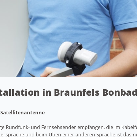
stallation in Braunfels Bonb
 Satellitenantenne
ige Rundfunk- und Fernsehsender empfangen, die im Kabelfe
ersprache und beim Üben einer anderen Sprache ist das nü