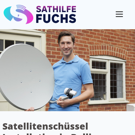
Mobil
Satellitenschüssel