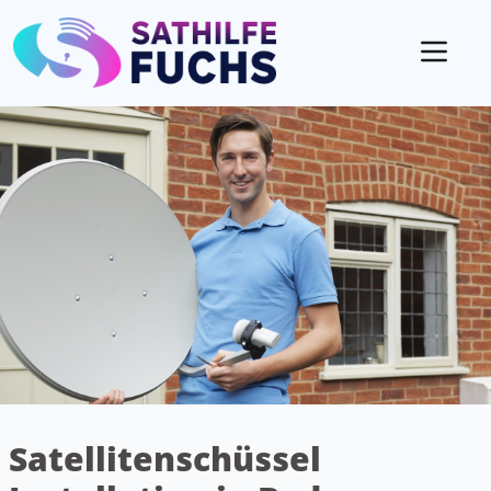
Mobil
Satellitenschüssel