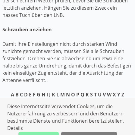
bei schlechtem Wetter prüfen, bevor Sie die Schrauben
letztlich anziehen. Hängen Sie zu diesem Zweck ein
nasses Tuch über den LNB.
Schrauben anziehen
Damit Ihre Einstellungen nicht durch starken Wind
zunichte gemacht werden, müssen Sie alle Schrauben
festziehen. Drehen Sie sie abwechselnd um etwa eine
halbe bis ganze Umdrehung, damit durch das Befestigen
kein einseitiger Zug entsteht, der die Ausrichtung der
Antenne verfälscht.
A
B
C
D
E
F
G
H
I
J
K
L
M
N
O
P
Q
R
S
T
U
V
W
X
Y
Z
Datenschutzerklärung
Diese Internetseite verwendet Cookies, um die
Impressum
Nutzererfahrung zu verbessern und den Benutzern
bestimmte Dienste und Funktionen bereitzustellen.
Kammerjäger Bad Salzungen
Details
Klempner Bad Salzungen