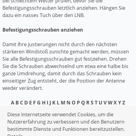
bei schlechtem Wetter prüfen, bevor Sie die
Befestigungsschrauben letztlich anziehen. Hängen Sie
dazu ein nasses Tuch über den LNB.
Befestigungsschrauben anziehen
Damit Ihre Justierungen nicht durch den nächsten
stärkeren Windstoß zunichte gemacht werden, müssen
Sie alle Befestigungsschrauben gut festziehen. Drehen
Sie die Schrauben abwechselnd um etwa eine halbe bis
ganze Umdrehung, damit durch das Schrauben kein
einseitiger Zug entsteht, der die Position der Antenne
wieder verändert.
A
B
C
D
E
F
G
H
I
J
K
L
M
N
O
P
Q
R
S
T
U
V
W
X
Y
Z
Datenschutzerklärung
Diese Internetseite verwendet Cookies, um die
Impressum
Nutzererfahrung zu verbessern und den Benutzern
bestimmte Dienste und Funktionen bereitzustellen.
Schlüsseldienst Auetal Kathrinhagen