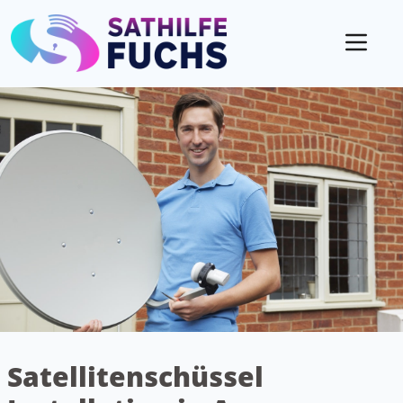
Mobil
Satellitenschüssel