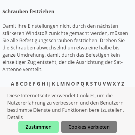
Schrauben festziehen
Damit Ihre Einstellungen nicht durch den nächsten
stärkeren Windstoß zunichte gemacht werden, müssen
Sie alle Befestigungsschrauben festziehen. Drehen Sie
die Schrauben abwechselnd um etwa eine halbe bis
ganze Umdrehung, damit durch das Befestigen kein
einseitiger Zug entsteht, der die Ausrichtung der Sat-
Antenne verstellt.
A
B
C
D
E
F
G
H
I
J
K
L
M
N
O
P
Q
R
S
T
U
V
W
X
Y
Z
Datenschutzerklärung
Diese Internetseite verwendet Cookies, um die
Impressum
Nutzererfahrung zu verbessern und den Benutzern
bestimmte Dienste und Funktionen bereitzustellen.
Elektriker Arlewatt
Details
Kammerjäger Arlewatt
Zustimmen
Cookies verbieten
Sanitärhilfe Arlewatt
Jetzt anrufen
Elektriker Arlewatt