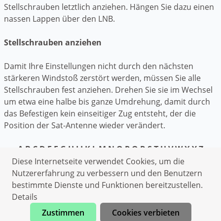
Stellschrauben letztlich anziehen. Hängen Sie dazu einen
nassen Lappen über den LNB.
Stellschrauben anziehen
Damit Ihre Einstellungen nicht durch den nächsten
stärkeren Windstoß zerstört werden, müssen Sie alle
Stellschrauben fest anziehen. Drehen Sie sie im Wechsel
um etwa eine halbe bis ganze Umdrehung, damit durch
das Befestigen kein einseitiger Zug entsteht, der die
Position der Sat-Antenne wieder verändert.
A
B
C
D
E
F
G
H
I
J
K
L
M
N
O
P
Q
R
S
T
U
V
W
X
Y
Z
Diese Internetseite verwendet Cookies, um die
Datenschutzerklärung
Nutzererfahrung zu verbessern und den Benutzern
Impressum
bestimmte Dienste und Funktionen bereitzustellen.
Elektriker Antrifttal
Details
Klempner Antrifttal
Zustimmen
Cookies verbieten
Jetzt anrufen
Sanitärhilfe Antrifttal