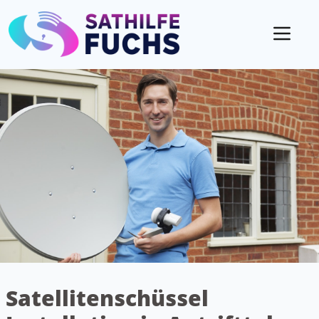
Mobil
Satellitenschüssel