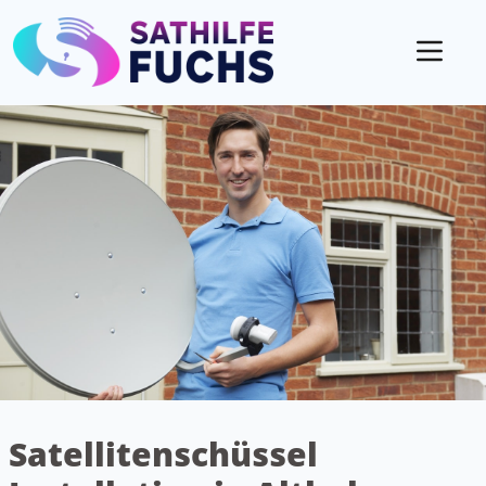
Mobil
Satellitenschüssel