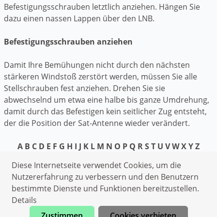
Befestigungsschrauben letztlich anziehen. Hängen Sie
dazu einen nassen Lappen über den LNB.
Befestigungsschrauben anziehen
Damit Ihre Bemühungen nicht durch den nächsten
stärkeren Windstoß zerstört werden, müssen Sie alle
Stellschrauben fest anziehen. Drehen Sie sie
abwechselnd um etwa eine halbe bis ganze Umdrehung,
damit durch das Befestigen kein seitlicher Zug entsteht,
der die Position der Sat-Antenne wieder verändert.
A
B
C
D
E
F
G
H
I
J
K
L
M
N
O
P
Q
R
S
T
U
V
W
X
Y
Z
Datenschutzerklärung
Diese Internetseite verwendet Cookies, um die
Impressum
Nutzererfahrung zu verbessern und den Benutzern
bestimmte Dienste und Funktionen bereitzustellen.
Elektriker Absberg
Details
Heizungsnotdienst Absberg
Zustimmen
Cookies verbieten
Kammerjäger Absberg