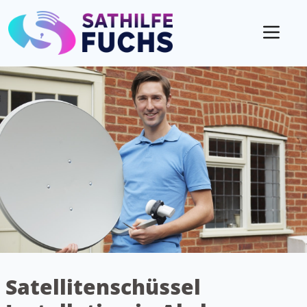
Mobil
Satellitenschüssel